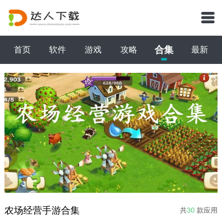
合集
首页
软件
游戏
攻略
最新
农场经营手游合集
共
30
款应用