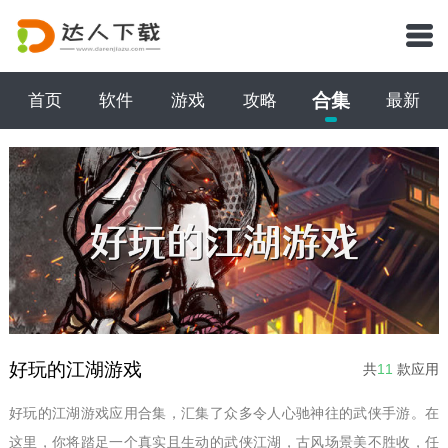
合集
首页
软件
游戏
攻略
最新
好玩的江湖游戏
共
11
款应用
好玩的江湖游戏应用合集，汇集了众多令人心驰神往的武侠手游。在
这里，你将踏足一个真实且生动的武侠江湖，古风场景美不胜收，任