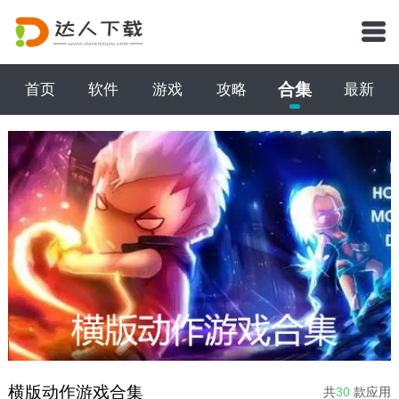
合集
首页
软件
游戏
攻略
最新
横版动作游戏合集
共
30
款应用