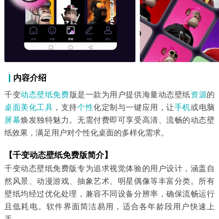
内容介绍
千变
动态壁纸
免费
版是一款为用户提供海量动态壁纸
资源
的
桌面美化
工具
，支持
个性
化定制与一键应用，让
手机
或电脑
屏幕
焕发独特魅力。无需付费即可享受高清、流畅的动态壁
纸效果，满足用户对个性化桌面的多样化需求。
【千变动态壁纸免费版简介】
千变动态壁纸免费版专为追求视觉体验的用户设计，涵盖自
然风景、动漫游戏、抽象艺术、明星偶像等丰富分类。所有
壁纸均经过优化处理，兼容不同设备分辨率，确保流畅运行
且低耗电。软件界面简洁易用，适合各年龄段用户快速上