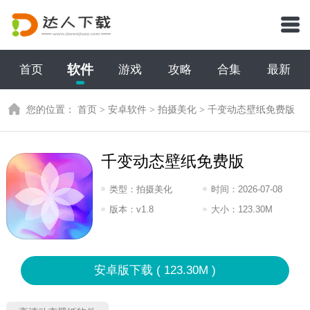
软件
首页
游戏
攻略
合集
最新
您的位置：
首页
>
安卓软件
>
拍摄美化
>
千变动态壁纸免费版
千变动态壁纸免费版
类型：
拍摄美化
时间：
2026-07-08
16:2026
版本：
v1.8
大小：
123.30M
安卓版下载 ( 123.30M )