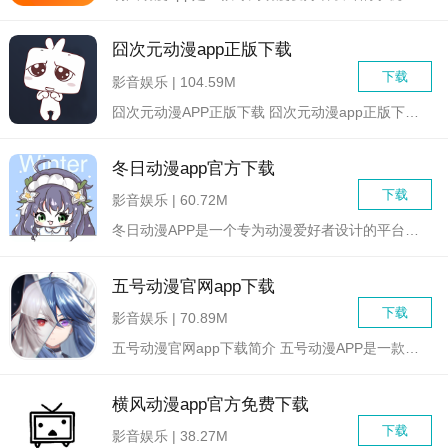
囧次元动漫app正版下载
下载
影音娱乐 | 104.59M
囧次元动漫APP正版下载 囧次元动漫app正版下载简介...
冬日动漫app官方下载
下载
影音娱乐 | 60.72M
冬日动漫APP是一个专为动漫爱好者设计的平台，提供丰富的动漫...
五号动漫官网app下载
下载
影音娱乐 | 70.89M
五号动漫官网app下载简介 五号动漫APP是一款专为动...
横风动漫app官方免费下载
下载
影音娱乐 | 38.27M