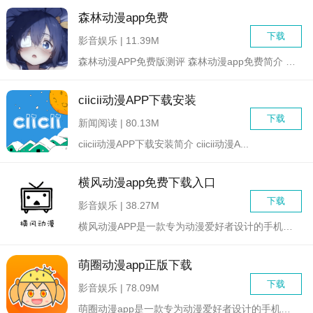
森林动漫app免费
下载
影音娱乐 | 11.39M
森林动漫APP免费版测评 森林动漫app免费简介 森林动...
ciicii动漫APP下载安装
下载
新闻阅读 | 80.13M
ciicii动漫APP下载安装简介 ciicii动漫A...
横风动漫app免费下载入口
下载
影音娱乐 | 38.27M
横风动漫APP是一款专为动漫爱好者设计的手机应用，提供丰富的...
萌圈动漫app正版下载
下载
影音娱乐 | 78.09M
萌圈动漫app是一款专为动漫爱好者设计的手机应用，提供了丰富...