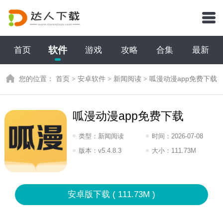
软件
首页
游戏
攻略
合集
最新
您的位置：
首页
>
安卓软件
>
新闻阅读
>
呱漫动漫app免费下载
呱漫动漫app免费下载
类型：
新闻阅读
时间：
2026-07-08
15:2026
版本：
v5.4.8.3
大小：
111.73M
安卓版下载 ( 111.73M )