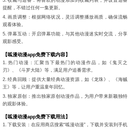
3. 收藏与追番：将喜欢的动漫添加到收藏列表，并设置追番
提醒，不错过任何一集更新。
4. 画质调整：根据网络状况，灵活调整播放画质，确保流畅
观看体验。
5. 弹幕互动：开启弹幕功能，与其他动漫迷实时交流，分享
观影感受。
【呱漫动漫app免费下载内容】
1. 热门动漫：汇聚当下最热门的动漫作品，如《鬼灭之
刃》、《斗罗大陆》等，满足用户追番需求。
2. 经典回顾：提供大量经典动漫资源，如《龙珠》、《海贼
王》等，让用户重温童年回忆。
3. 独家原创：推出独家原创动漫作品，为用户带来新颖独特
的观影体验。
【呱漫动漫app免费下载用法】
1. 下载安装：在应用商店搜索“呱漫动漫”，下载并安装到手机