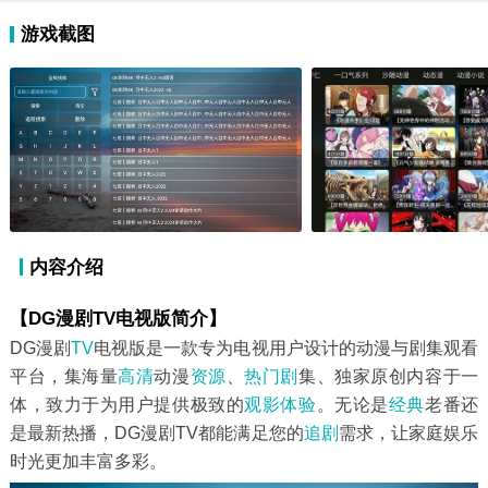
游戏截图
内容介绍
【DG漫剧TV电视版简介】
DG漫剧
TV
电视版是一款专为电视用户设计的动漫与剧集观看
平台，集海量
高清
动漫
资源
、
热门剧
集、独家原创内容于一
体，致力于为用户提供极致的
观影
体验
。无论是
经典
老番还
是最新热播，DG漫剧TV都能满足您的
追剧
需求，让家庭娱乐
时光更加丰富多彩。