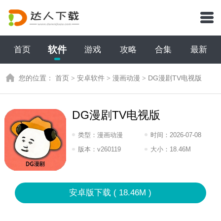
软件
首页
游戏
攻略
合集
最新
您的位置：
首页
>
安卓软件
>
漫画动漫
>
DG漫剧TV电视版
DG漫剧TV电视版
类型：
漫画动漫
时间：
2026-07-08
15:2026
版本：
v260119
大小：
18.46M
安卓版下载 ( 18.46M )