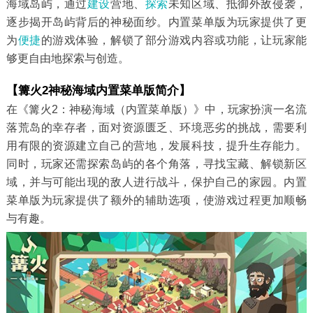
海域岛屿，通过
建设
营地、
探索
未知区域、抵御外敌侵袭，
逐步揭开岛屿背后的神秘面纱。内置菜单版为玩家提供了更
为
便捷
的游戏体验，解锁了部分游戏内容或功能，让玩家能
够更自由地探索与创造。
【篝火2神秘海域内置菜单版简介】
在《篝火2：神秘海域（内置菜单版）》中，玩家扮演一名流
落荒岛的幸存者，面对资源匮乏、环境恶劣的挑战，需要利
用有限的资源建立自己的营地，发展科技，提升生存能力。
同时，玩家还需探索岛屿的各个角落，寻找宝藏、解锁新区
域，并与可能出现的敌人进行战斗，保护自己的家园。内置
菜单版为玩家提供了额外的辅助选项，使游戏过程更加顺畅
与有趣。