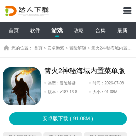
游戏
首页
软件
攻略
合集
最新
您的位置：
首页
>
安卓游戏
>
冒险解谜
>
篝火2神秘海域内置菜单版
篝火2神秘海域内置菜单版
类型：
冒险解谜
时间：
2026-07-08
14:2026
版本：
v187.13.8
大小：
91.08M
安卓版下载 ( 91.08M )