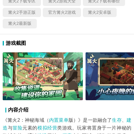
篝火2下载专区
篝火2游戏大全
篝火2下载有哪些
篝火2手游正版
官方篝火2游戏
篝火2安卓版
篝火2最新版
游戏截图
内容介绍
《篝火2：神秘海域（
内置菜单
版）》是一款融合了
生存
、
建
造
与
冒险
元素的
模拟经营
类游戏。玩家将置身于一片神秘的