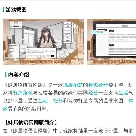
游戏截图
内容介绍
《妹居物语官网版》是一款
温馨治愈
的
模拟经营
类手游，玩
家将
扮演角色
与性格各异的妹妹们共同
经营
一座充满
生活
气
息的小屋，通过
互动
、
任务
和装饰打造专属的温馨家园，
体
验
慢节奏的治愈日常。
【妹居物语官网版简介】
在《妹居物语官网版》中，玩家将继承一座老旧小屋，与多