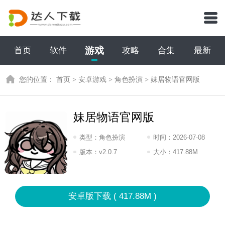
游戏
首页
软件
攻略
合集
最新
您的位置：
首页
>
安卓游戏
>
角色扮演
>
妹居物语官网版
妹居物语官网版
类型：
角色扮演
时间：
2026-07-08
12:2026
版本：
v2.0.7
大小：
417.88M
安卓版下载 ( 417.88M )