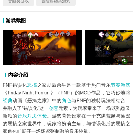
冒险类游戏
冒险解谜类游戏
游戏截图
内容介绍
FNF错误化
恶搞
之家劫后余生是一款基于热门音乐
节奏游戏
《Friday Night Funkin'》（FNF）的MOD作品，它巧妙地将
经典
动画《恶搞之家》中的
角色
与FNF的独特玩法相结合，
并融入了“错误化”这一
创意
元素，为玩家带来了一场既熟悉又
新颖的
音乐
对决
体验
。游戏背景设定在一个充满荒诞与幽默
的恶搞之家世界中，玩家将扮演主角，与错误化后的恶搞之
家角色们展开一场场紧张刺激的音乐较量。