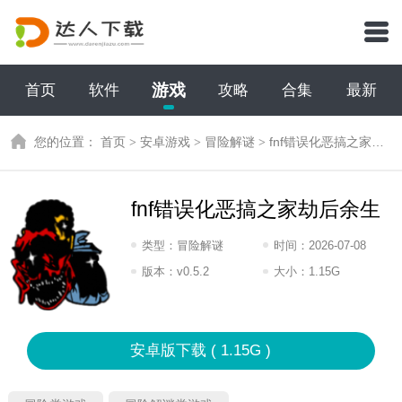
游戏
首页
软件
攻略
合集
最新
您的位置：
首页
>
安卓游戏
>
冒险解谜
>
fnf错误化恶搞之家劫后余生
fnf错误化恶搞之家劫后余生
类型：
冒险解谜
时间：
2026-07-08
11:2026
版本：
v0.5.2
大小：
1.15G
安卓版下载 ( 1.15G )