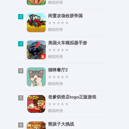
类型：影音娱乐
模拟经营
大小：53.60M
闲置农场收获帝国
2
模拟经营
美国火车模拟器手游
3
模拟经营
猫咪餐厅2
4
模拟经营
老爹烘焙店togo正版游戏
5
模拟经营
熊孩子大挑战
6