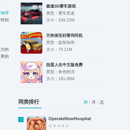
极速3D赛车游戏
，
物理
类型：赛车竞速
版特别
大小：109.22M
方块保安好莱坞司机
类型：益智休闲
重力的
大小：70.11M
世界的
扭蛋人生中文版免费
类型：角色扮演
大小：181.05M
智学帮
类型：学习办公
同类排行
周
/
月
/
总
大小：64.44M
OperateNowHospital
1
蓝兔影评官网版