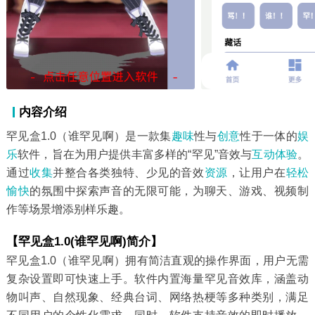
内容介绍
罕见盒1.0（谁罕见啊）是一款集
趣味
性与
创意
性于一体的
娱
乐
软件，旨在为用户提供丰富多样的“罕见”音效与
互动
体验
。
通过
收集
并整合各类独特、少见的音效
资源
，让用户在
轻松
愉快
的氛围中探索声音的无限可能，为聊天、游戏、视频制
作等场景增添别样乐趣。
【罕见盒1.0(谁罕见啊)简介】
罕见盒1.0（谁罕见啊）拥有简洁直观的操作界面，用户无需
复杂设置即可快速上手。软件内置海量罕见音效库，涵盖动
物叫声、自然现象、经典台词、网络热梗等多种类别，满足