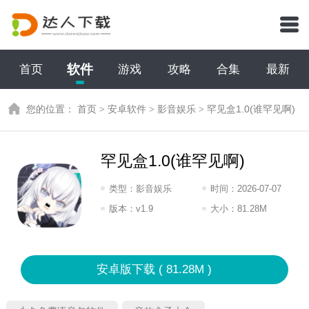
软件
首页
游戏
攻略
合集
最新
您的位置：
首页
>
安卓软件
>
影音娱乐
>
罕见盒1.0(谁罕见啊)
罕见盒1.0(谁罕见啊)
类型：
影音娱乐
时间：
2026-07-07
18:2026
版本：
v1.9
大小：
81.28M
安卓版下载 ( 81.28M )