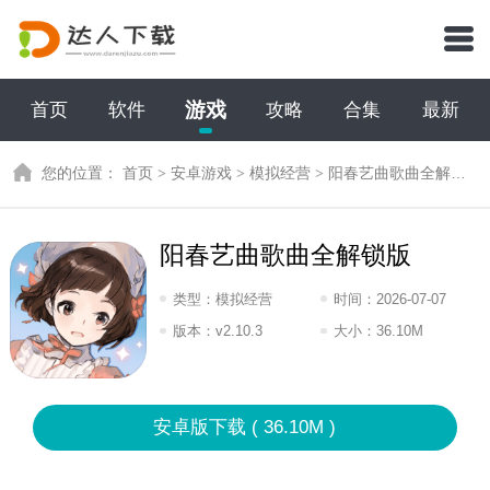
游戏
首页
软件
攻略
合集
最新
您的位置：
首页
>
安卓游戏
>
模拟经营
>
阳春艺曲歌曲全解锁版
阳春艺曲歌曲全解锁版
类型：
模拟经营
时间：
2026-07-07
16:2026
版本：
v2.10.3
大小：
36.10M
安卓版下载 ( 36.10M )