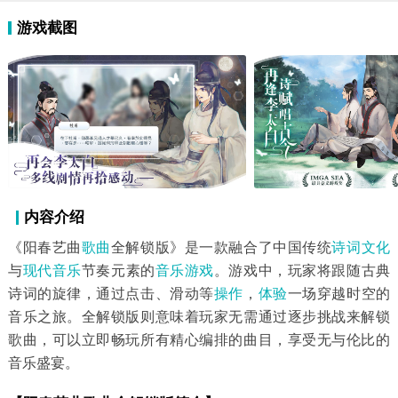
游戏截图
内容介绍
《阳春艺曲
歌曲
全解锁版》是一款融合了中国传统
诗词
文化
与
现代
音乐
节奏元素的
音乐游戏
。游戏中，玩家将跟随古典
诗词的旋律，通过点击、滑动等
操作
，
体验
一场穿越时空的
音乐之旅。全解锁版则意味着玩家无需通过逐步挑战来解锁
歌曲，可以立即畅玩所有精心编排的曲目，享受无与伦比的
音乐盛宴。