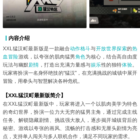
内容介绍
XXL猛汉町最新版是一款融合
动作格斗
与
开放世界
探索
的
热
血冒险
游戏，以夸张的肌肉猛男
角色
为核心，结合高自由度
玩法与幽默
剧情
，打造出充满力量感与
娱乐
性的独特
体验
。
玩家将扮演一名身怀绝技的“猛汉”，在充满挑战的城镇中展开
冒险，用拳头与智慧解决各种危机。
【XXL猛汉町最新版简介】
在XXL猛汉町最新版中，玩家将进入一个以肌肉美学为特色
的奇幻世界，扮演一位力大无穷的猛男主角，通过完成主线
任务、解锁隐藏剧情、挑战强大敌人，逐步揭开城镇背后的
秘密。游戏以夸张的画风、流畅的打击感和无厘头剧情为亮
点，支持单人闯关与多人联机合作，满足不同玩家的需求。