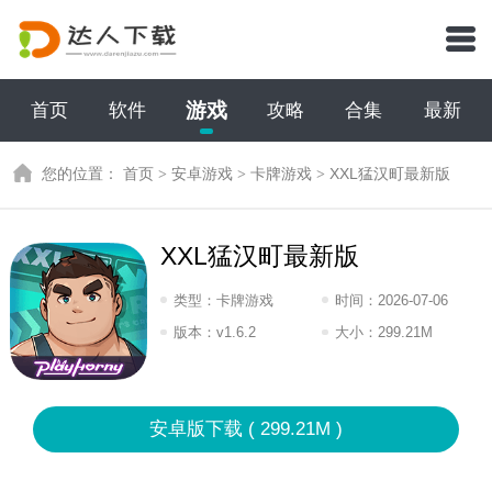
游戏
首页
软件
攻略
合集
最新
您的位置：
首页
>
安卓游戏
>
卡牌游戏
>
XXL猛汉町最新版
XXL猛汉町最新版
类型：
卡牌游戏
时间：
2026-07-06
18:2026
版本：
v1.6.2
大小：
299.21M
安卓版下载 ( 299.21M )