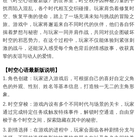
在《时空心语最新版》的世界里，时空秩序因神秘力量的干
扰而陷入混乱，各个时代相互交织碰撞。玩家肩负着修复时
空、恢复平衡的使命，踏上了一场充满未知与挑战的冒险之
旅。游戏中，玩家将邂逅来自不同时代的伙伴，他们各自怀
揣着梦想与秘密，与玩家一同并肩作战，共同对抗企图破坏
时空的邪恶势力。在这个过程中，玩家不仅能体验到紧张刺
激的战斗，还能深入感受每个角色背后的情感故事，收获真
挚的友谊与动人的爱情。
【时空心语最新版说明】
1. 角色创建：玩家进入游戏后，可根据自己的喜好自定义角
色的外观、性别、姓名等基本信息，打造独一无二的主角形
象。
2. 时空穿梭：游戏内设有多个不同时代与场景的关卡，玩家
通过完成特定任务或触发特殊事件，解锁时空通道，自由穿
梭于各个时空之间，探索隐藏在其中的秘密。
3. 剧情选择：在游戏的进程中，玩家会面临各种剧情分支与