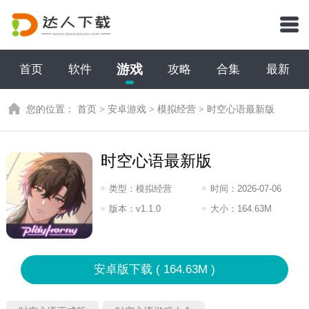
游戏
首页
软件
攻略
合集
最新
您的位置：
首页
>
安卓游戏
>
模拟经营
>
时空心语最新版
时空心语最新版
类型：
模拟经营
时间：
2026-07-06
08:2026
版本：
v1.1.0
大小：
164.63M
安卓版下载 ( 164.63M )