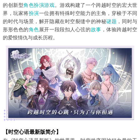
的创新型
角色扮演游戏
。游戏构建了一个跨越时空的宏大世
界，玩家将
扮演
一位拥有特殊时空能力的主角，穿梭于不同
的时代与场景，解开隐藏在时空裂缝中的神秘
谜题
，同时与
形形色色的
角色
展开一段段扣人心弦的
故事
，体验跨越时空
的爱恨情仇与成长历程。
【时空心语最新版简介】