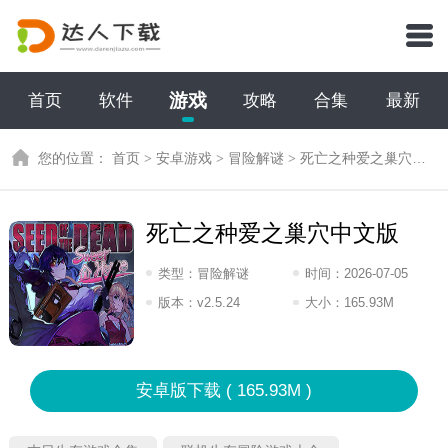
游戏
首页
软件
攻略
合集
最新
您的位置：
首页
>
安卓游戏
>
冒险解谜
>
死亡之种爱之巢穴中文版
死亡之种爱之巢穴中文版
类型：
冒险解谜
时间：
2026-07-05
17:2026
版本：
v2.5.24
大小：
165.93M
安卓版下载 ( 165.93M )