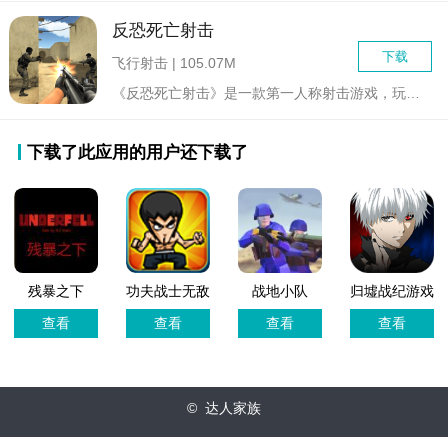
反恐死亡射击
下载
飞行射击 | 105.07M
《反恐死亡射击》是一款第一人称射击游戏，玩家将扮演一名反恐特...
下载了此应用的用户还下载了
残暴之下
功夫战士无敌
战地小队
归墟战纪游戏
(Underfell)游
版
官方版
查看
查看
查看
查看
戏
© 达人家族