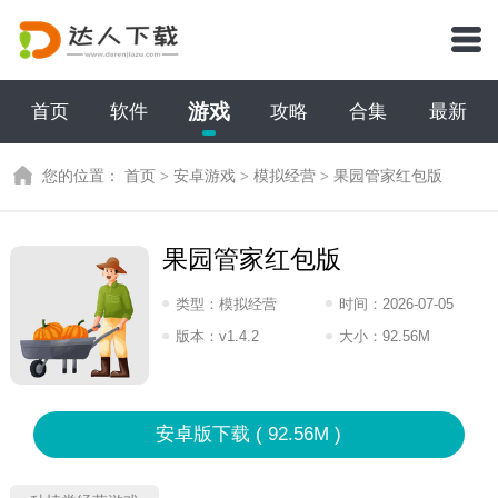
游戏
首页
软件
攻略
合集
最新
您的位置：
首页
>
安卓游戏
>
模拟经营
>
果园管家红包版
果园管家红包版
类型：
模拟经营
时间：
2026-07-05
17:2026
版本：
v1.4.2
大小：
92.56M
安卓版下载 ( 92.56M )