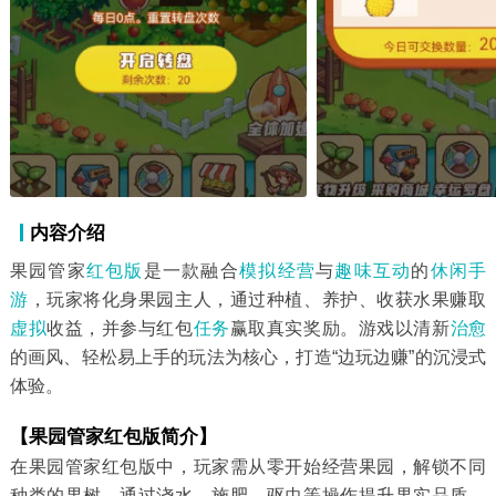
内容介绍
果园管家
红包版
是一款融合
模拟经营
与
趣味
互动
的
休闲手
游
，玩家将化身果园主人，通过种植、养护、收获水果赚取
虚拟
收益，并参与红包
任务
赢取真实奖励。游戏以清新
治愈
的画风、轻松易上手的玩法为核心，打造“边玩边赚”的沉浸式
体验。
【果园管家红包版简介】
在果园管家红包版中，玩家需从零开始经营果园，解锁不同
种类的果树，通过浇水、施肥、驱虫等操作提升果实品质，