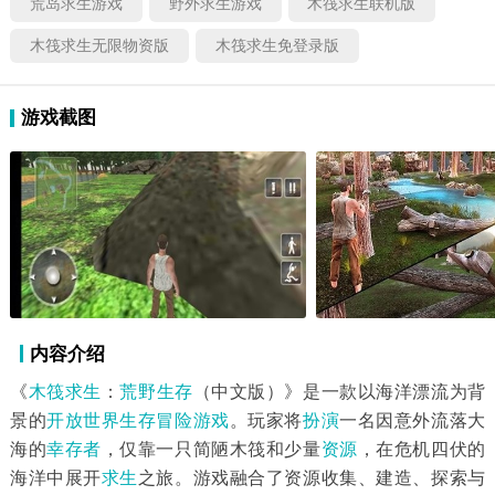
荒岛求生游戏
野外求生游戏
木筏求生联机版
木筏求生无限物资版
木筏求生免登录版
游戏截图
内容介绍
《
木筏求生
：
荒野生存
（中文版）》是一款以海洋漂流为背
景的
开放世界
生存冒险游戏
。玩家将
扮演
一名因意外流落大
海的
幸存者
，仅靠一只简陋木筏和少量
资源
，在危机四伏的
海洋中展开
求生
之旅。游戏融合了资源收集、建造、探索与