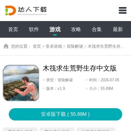
游戏
首页
软件
攻略
合集
最新
您的位置：
首页
>
安卓游戏
>
冒险解谜
>
木筏求生荒野生存中文版
木筏求生荒野生存中文版
类型：
冒险解谜
时间：
2026-07-05
10:2026
版本：
v1.9
大小：
55.89M
安卓版下载 ( 55.89M )