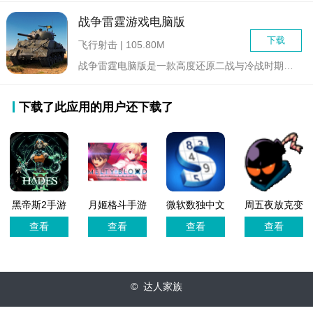
战争雷霆游戏电脑版
下载
飞行射击 | 105.80M
战争雷霆电脑版是一款高度还原二战与冷战时期空战、陆战的高拟真...
下载了此应用的用户还下载了
黑帝斯2手游
月姬格斗手游
微软数独中文
周五夜放克变
移植版
单机版
免广告版
装模组
查看
查看
查看
查看
(BlantadosPack
© 达人家族