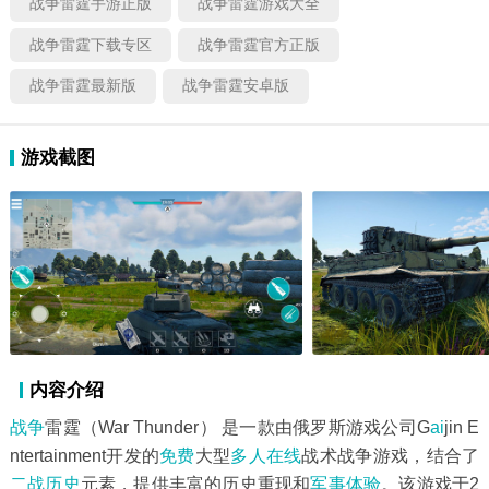
战争雷霆手游正版
战争雷霆游戏大全
战争雷霆下载专区
战争雷霆官方正版
战争雷霆最新版
战争雷霆安卓版
游戏截图
内容介绍
战争
雷霆（War Thunder） 是一款由俄罗斯游戏公司G
ai
jin E
ntertainment开发的
免费
大型
多人在线
战术战争游戏，结合了
二战
历史
元素，提供丰富的历史重现和
军事
体验
。该游戏于2