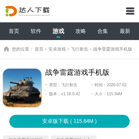
游戏
首页
软件
攻略
合集
最新
您的位置：
首页
>
安卓游戏
>
飞行射击
>
战争雷霆游戏手机版
战争雷霆游戏手机版
类型：
飞行射击
时间：
2026-07-02
12:2026
版本：
v1.16.0.42
大小：
115.84M
安卓版下载 ( 115.84M )