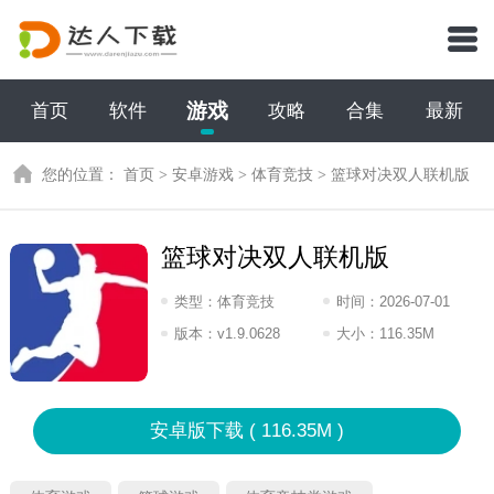
游戏
首页
软件
攻略
合集
最新
您的位置：
首页
>
安卓游戏
>
体育竞技
>
篮球对决双人联机版
篮球对决双人联机版
类型：
体育竞技
时间：
2026-07-01
16:2026
版本：
v1.9.0628
大小：
116.35M
安卓版下载 ( 116.35M )