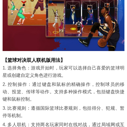
【篮球对决双人联机版用法】
1. 选择角色：游戏开始时，玩家可以选择自己喜爱的篮球明
星或创建自定义角色进行游戏。
2. 控制操作：通过键盘和鼠标的精确操作，控制球员的移
动、投篮、传球等动作。支持多种操作模式，包括键盘快捷
键和鼠标控制。
3. 比赛规则：遵循国际篮球比赛规则，包括得分、犯规、暂
停等机制。
4. 多人联机：支持两名玩家同时在线对战，通过局域网或互