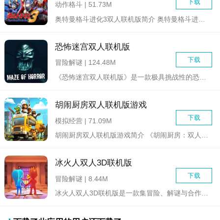
下载
动作格斗 | 51.73M
奥特曼格斗进化3双人联机版简介 奥特曼格斗进化3双人联...
恐怖迷宫双人联机版
下载
冒险解谜 | 124.48M
《恐怖迷宫双人联机版》是一款极具挑战性的恐怖迷宫探索逃脱类游...
胡闹厨房双人联机版游戏
下载
模拟经营 | 71.09M
胡闹厨房双人联机版游戏简介 《胡闹厨房：双人联机版》是一款...
冰火人双人3D联机版
下载
冒险解谜 | 8.44M
冰火人双人3D联机版是一款集冒险、解谜与合作为一体的3D平台...