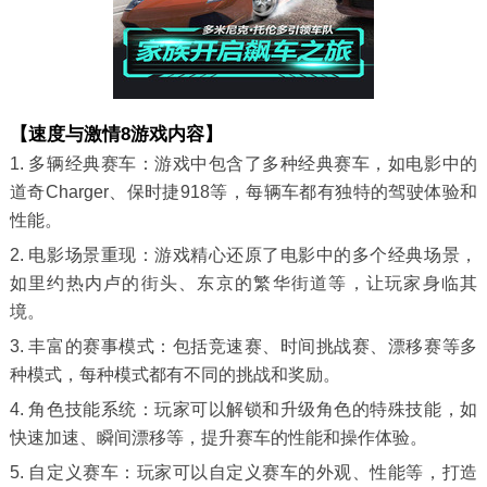
【速度与激情8游戏内容】
1. 多辆经典赛车：游戏中包含了多种经典赛车，如电影中的
道奇Charger、保时捷918等，每辆车都有独特的驾驶体验和
性能。
2. 电影场景重现：游戏精心还原了电影中的多个经典场景，
如里约热内卢的街头、东京的繁华街道等，让玩家身临其
境。
3. 丰富的赛事模式：包括竞速赛、时间挑战赛、漂移赛等多
种模式，每种模式都有不同的挑战和奖励。
4. 角色技能系统：玩家可以解锁和升级角色的特殊技能，如
快速加速、瞬间漂移等，提升赛车的性能和操作体验。
5. 自定义赛车：玩家可以自定义赛车的外观、性能等，打造