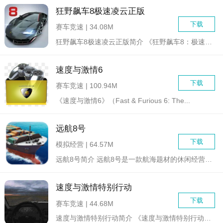
狂野飙车8极速凌云正版
下载
赛车竞速 | 34.08M
狂野飙车8极速凌云正版简介 《狂野飙车8：极速凌云》是...
速度与激情6
下载
赛车竞速 | 100.94M
《速度与激情6》（Fast & Furious 6: The...
远航8号
下载
模拟经营 | 64.57M
远航8号简介 远航8号是一款航海题材的休闲经营游戏，由...
速度与激情特别行动
下载
赛车竞速 | 44.68M
速度与激情特别行动简介 《速度与激情特别行动》是一款以...