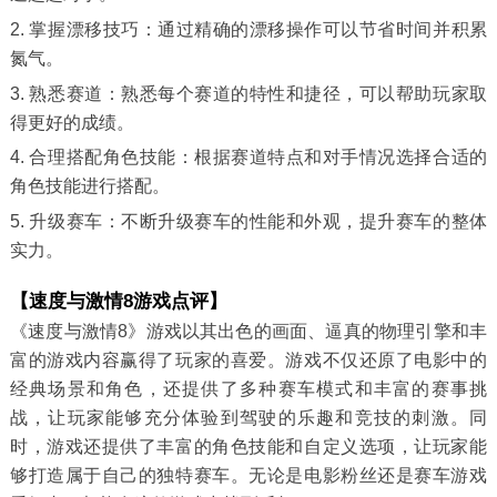
2. 掌握漂移技巧：通过精确的漂移操作可以节省时间并积累
氮气。
3. 熟悉赛道：熟悉每个赛道的特性和捷径，可以帮助玩家取
得更好的成绩。
4. 合理搭配角色技能：根据赛道特点和对手情况选择合适的
角色技能进行搭配。
5. 升级赛车：不断升级赛车的性能和外观，提升赛车的整体
实力。
【速度与激情8游戏点评】
《速度与激情8》游戏以其出色的画面、逼真的物理引擎和丰
富的游戏内容赢得了玩家的喜爱。游戏不仅还原了电影中的
经典场景和角色，还提供了多种赛车模式和丰富的赛事挑
战，让玩家能够充分体验到驾驶的乐趣和竞技的刺激。同
时，游戏还提供了丰富的角色技能和自定义选项，让玩家能
够打造属于自己的独特赛车。无论是电影粉丝还是赛车游戏