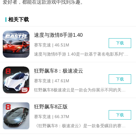
爱好者，都能在这款游戏中找到乐趣。
相关下载
速度与激情8手游1.40
下载
赛车竞速 | 46.51M
速度与激情8手游 1.40是一款基于著名电影系列“速度与激情...
狂野飙车8：极速凌云
下载
赛车竞速 | 47.61M
狂野飙车8极速凌云是一款会为你展示不同的关卡，难度上轻松让你...
狂野飙车8正版
下载
赛车竞速 | 66.37M
《狂野飙车8：极速凌云》是一款备受瞩目的赛车竞速游戏，由知名...