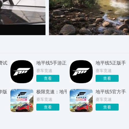
费试玩
地平线5手游正版
地平线5正版手
赛车竞速
赛车竞速
查看
查看
华版
极限竞速：地平线5正版
地平线5官方手
赛车竞速
赛车竞速
查看
查看