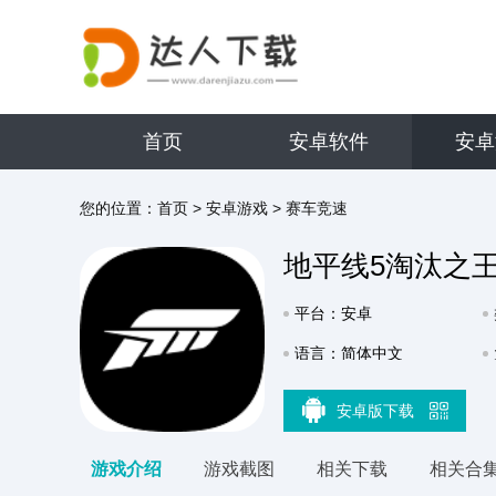
首页
安卓软件
安卓
您的位置：
首页
>
安卓游戏
>
赛车竞速
地平线5淘汰之
平台：安卓
语言：简体中文
安卓版下载
游戏介绍
游戏截图
相关下载
相关合