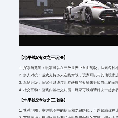
【地平线5淘汰之王玩法】
1. 探索与竞速：玩家可以在开放世界中自由驾驶，探索各种
2. 多人对抗：游戏支持多人在线对战，玩家可以与其他玩家
3. 车辆升级：玩家可以通过比赛获得的奖励来升级自己的车
4. 社交互动：游戏内置社交功能，玩家可以邀请好友一起参
【地平线5淘汰之王攻略】
1. 熟悉地图：掌握地图中的捷径和隐藏路线，可以帮助你在
2. 车辆选择：根据比赛类型和地形选择合适的车辆，例如