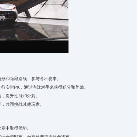
地形和隐藏路线，参与各种赛事。
进行实时PK，通过淘汰对手来获得积分和奖励。
辆，提升性能和外观。
赛，共同挑战其他玩家。
比赛中取得优势。
山路适合越野车，而直线赛道则适合跑车。