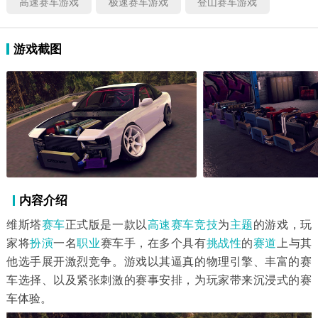
高速赛车游戏
极速赛车游戏
登山赛车游戏
游戏截图
内容介绍
维斯塔
赛车
正式版是一款以
高速赛车
竞技
为
主题
的游戏，玩
家将
扮演
一名
职业
赛车手，在多个具有
挑战性
的
赛道
上与其
他选手展开激烈竞争。游戏以其逼真的物理引擎、丰富的赛
车选择、以及紧张刺激的赛事安排，为玩家带来沉浸式的赛
车体验。