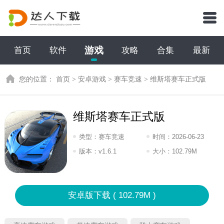
游戏
首页
软件
攻略
合集
最新
您的位置：
首页
>
安卓游戏
>
赛车竞速
>
维斯塔赛车正式版
维斯塔赛车正式版
类型：
赛车竞速
时间：
2026-06-23
08:2026
版本：
v1.6.1
大小：
102.79M
安卓版下载 ( 102.79M )