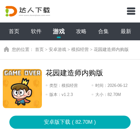
游戏
首页
软件
攻略
合集
最新
您的位置：
首页
>
安卓游戏
>
模拟经营
>
花园建造师内购版
花园建造师内购版
类型：
模拟经营
时间：
2026-06-12
18:2026
版本：
v1.2.3
大小：
82.70M
安卓版下载 ( 82.70M )