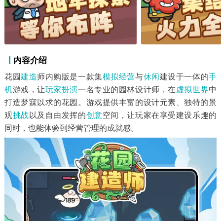
内容介绍
花园
建造
师内购版是一款集
模拟经营
与
休闲
建设于一体的
手
机
游戏，让
玩家扮演
一名专业的园林设计师，在
虚拟世界
中
打造梦寐以求的花园。游戏提供丰富的设计元素、独特的景
观
挑战
以及自由发挥的
创意
空间，让玩家在享受建设乐趣的
同时，也能体验到经营管理的成就感。