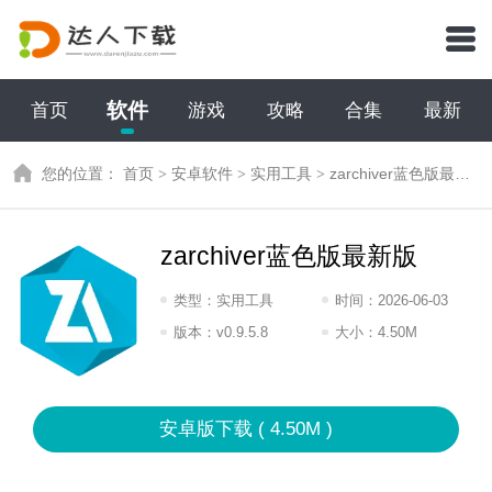
软件
首页
游戏
攻略
合集
最新
您的位置：
首页
>
安卓软件
>
实用工具
>
zarchiver蓝色版最新版
zarchiver蓝色版最新版
类型：
实用工具
时间：
2026-06-03
17:2026
版本：
v0.9.5.8
大小：
4.50M
安卓版下载 ( 4.50M )