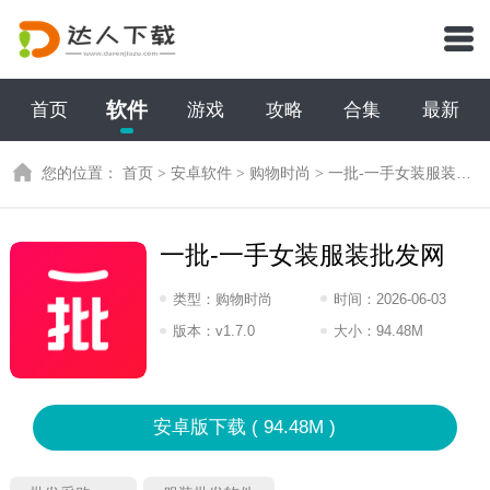
软件
首页
游戏
攻略
合集
最新
您的位置：
首页
>
安卓软件
>
购物时尚
>
一批-一手女装服装批发网
一批-一手女装服装批发网
类型：
购物时尚
时间：
2026-06-03
16:2026
版本：
v1.7.0
大小：
94.48M
安卓版下载 ( 94.48M )