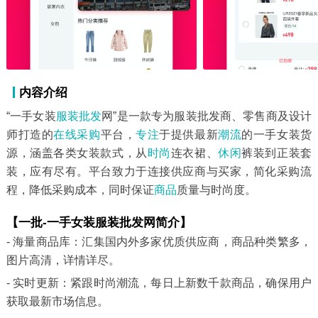
内容介绍
“一手女装
服装批发
网”是一款专为服装批发商、零售商及设计
师打造的
在线
采购
平台，
专注
于提供最新
潮流
的一手女装货
源，涵盖各类女装款式，从
时尚
连衣裙、
休闲
裤装到正装套
装，应有尽有。平台致力于连接供应商与买家，简化采购流
程，降低采购成本，同时保证
商品
质量与时尚度。
【一批-一手女装服装批发网简介】
- 海量商品库：汇集国内外多家优质供应商，商品种类繁多，
图片高清，详情详尽。
- 实时更新：紧跟时尚潮流，每日上新数千款商品，确保用户
获取最新市场信息。