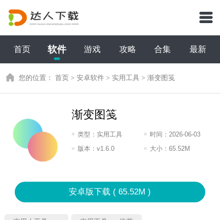
软件
首页
游戏
攻略
合集
最新
您的位置：
首页
>
安卓软件
>
实用工具
>
渐变图笺
渐变图笺
类型：
实用工具
时间：
2026-06-03
14:2026
版本：
v1.6.0
大小：
65.52M
安卓版下载 ( 65.52M )