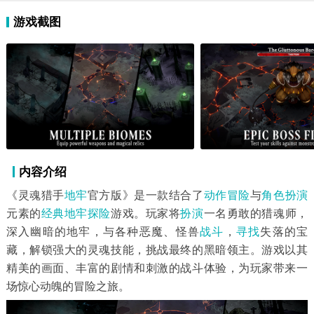
游戏截图
内容介绍
《灵魂猎手
地牢
官方版》是一款结合了
动作冒险
与
角色扮演
元素的
经典
地牢探险
游戏。玩家将
扮演
一名勇敢的猎魂师，
深入幽暗的地牢，与各种恶魔、怪兽
战斗
，
寻找
失落的宝
藏，解锁强大的灵魂技能，挑战最终的黑暗领主。游戏以其
精美的画面、丰富的剧情和刺激的战斗体验，为玩家带来一
场惊心动魄的冒险之旅。