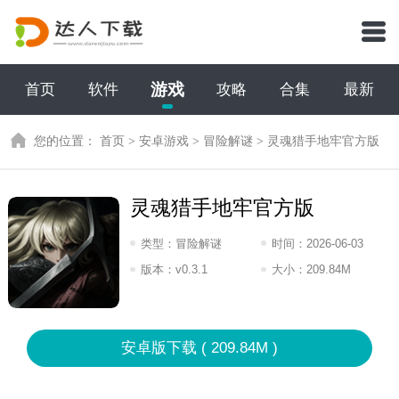
游戏
首页
软件
攻略
合集
最新
您的位置：
首页
>
安卓游戏
>
冒险解谜
>
灵魂猎手地牢官方版
灵魂猎手地牢官方版
类型：
冒险解谜
时间：
2026-06-03
13:2026
版本：
v0.3.1
大小：
209.84M
安卓版下载 ( 209.84M )