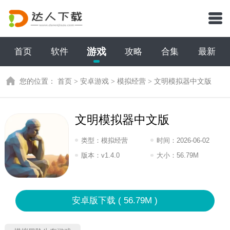
游戏
首页
软件
攻略
合集
最新
您的位置：
首页
>
安卓游戏
>
模拟经营
>
文明模拟器中文版
文明模拟器中文版
类型：
模拟经营
时间：
2026-06-02
18:2026
版本：
v1.4.0
大小：
56.79M
安卓版下载 ( 56.79M )