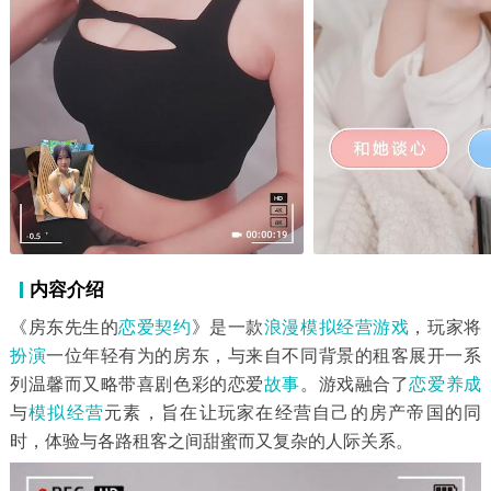
内容介绍
《房东先生的
恋爱
契约
》是一款
浪漫
模拟经营游戏
，玩家将
扮演
一位年轻有为的房东，与来自不同背景的租客展开一系
列温馨而又略带喜剧色彩的恋爱
故事
。游戏融合了
恋爱养成
与
模拟经营
元素，旨在让玩家在经营自己的房产帝国的同
时，体验与各路租客之间甜蜜而又复杂的人际关系。