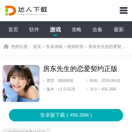
游戏
首页
软件
攻略
合集
最新
您的位置：
首页
>
安卓游戏
>
模拟经营
>
房东先生的恋爱契约正版
房东先生的恋爱契约正版
类型：
模拟经营
时间：
2026-06-02
11:2026
版本：
v1.0.0128
大小：
456.26M
安卓版下载 ( 456.26M )