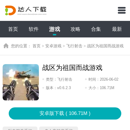
游戏
首页
软件
攻略
合集
最新
您的位置：
首页
>
安卓游戏
>
飞行射击
>
战区为祖国而战游戏
战区为祖国而战游戏
类型：
飞行射击
时间：
2026-06-02
08:2026
版本：
v0.6.2.3
大小：
106.71M
安卓版下载 ( 106.71M )