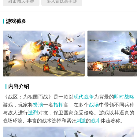
射击闯关手游
多人竞技类手游
游戏截图
内容介绍
《战区：为祖国而战》是一款以
现代战争
为背景的
即时战略
游戏，玩家将
扮演
一名
指挥
官，在多个
战场
中带领不同兵种
与敌人进行
激烈
对抗，保卫国家免受侵略。游戏以其逼真的
战场环境、丰富的战术选择和紧张
刺激
的
战斗
体验著称。