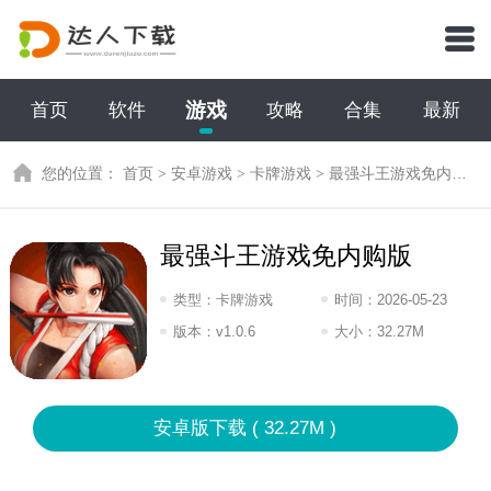
游戏
首页
软件
攻略
合集
最新
您的位置：
首页
>
安卓游戏
>
卡牌游戏
>
最强斗王游戏免内购版
最强斗王游戏免内购版
类型：
卡牌游戏
时间：
2026-05-23
12:2026
版本：
v1.0.6
大小：
32.27M
安卓版下载 ( 32.27M )