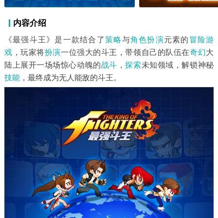
内容介绍
《最强斗王》是一款结合了
策略
与
角色扮演
元素的
冒险游
戏
，玩家将
扮演
一位强大的斗王，带领自己的队伍在
奇幻
大
陆上展开一场场惊心动魄的
战斗
，
探索
未知领域，解锁神秘
技能
，最终成为无人能敌的斗王。