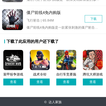
僵尸前线4免内购版
下载
飞行射击 | 65.84M
僵尸前线4免内购版是一款紧张刺激的僵尸射击游戏。在这个充满恐...
下载了此应用的用户还下载了
装甲纷争游戏
战术冷却
自行车竞赛巅
蹲坑大师游戏
正式版
1.41.0版本
峰
查看
查看
查看
查看
© 达人家族