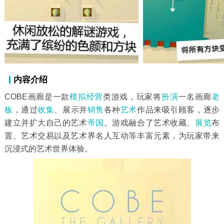
内容介绍
COBE画廊是一款
模拟经营
类游戏，玩家将
扮演
一名画廊
老
板
，通过
收集
、展示并
销售
各种
艺术
作品来吸引顾客，逐步
建立并扩大自己的艺术
帝国
。游戏融合了艺术收藏、
展览
布
置、艺术交易以及艺术界名人互动等丰富元素，为玩家带来
沉浸式的艺术世界体验。