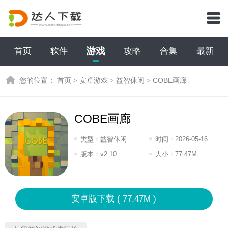
游戏
首页
软件
攻略
合集
最新
您的位置：
首页
>
安卓游戏
>
益智休闲
>
COBE画廊
COBE画廊
类型：
益智休闲
时间：
2026-05-16
18:2026
版本：
v2.10
大小：
77.47M
安卓版下载 ( 77.47M )