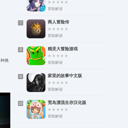
冒险解谜
商人冒险传
7
冒险解谜
精灵大冒险游戏
8
这种挑
冒险解谜
家里的故事中文版
9
冒险解谜
荒岛漂流生存汉化版
10
冒险解谜