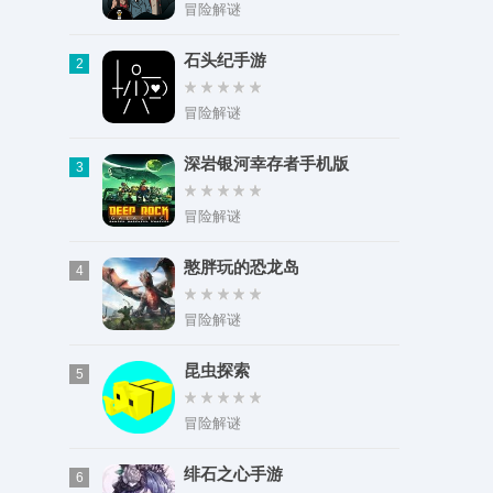
类型：益智休闲
冒险解谜
大小：59.15M
石头纪手游
2
冒险解谜
深岩银河幸存者手机版
3
冒险解谜
憨胖玩的恐龙岛
4
冒险解谜
昆虫探索
5
冒险解谜
绯石之心手游
6