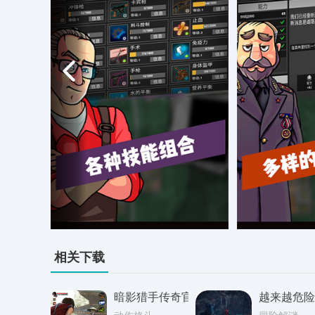
相关下载
暗影猎手传奇官方正版
越来越危险