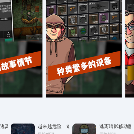
逃离暗影
越来越危险：逃离暗影
逃离暗影移动版