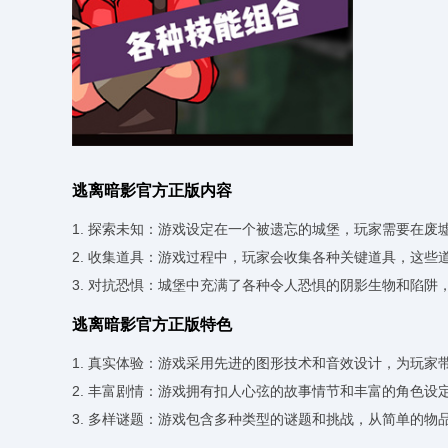
逃离暗影官方正版内容
1. 探索未知：游戏设定在一个被遗忘的城堡，玩家需要在
2. 收集道具：游戏过程中，玩家会收集各种关键道具，这
3. 对抗恐惧：城堡中充满了各种令人恐惧的阴影生物和陷
逃离暗影官方正版特色
1. 真实体验：游戏采用先进的图形技术和音效设计，为玩家
2. 丰富剧情：游戏拥有扣人心弦的故事情节和丰富的角色
3. 多样谜题：游戏包含多种类型的谜题和挑战，从简单的