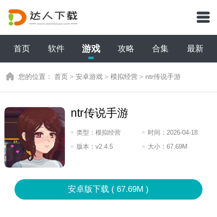
游戏
首页
软件
攻略
合集
最新
您的位置：
首页
>
安卓游戏
>
模拟经营
>
ntr传说手游
ntr传说手游
类型：
模拟经营
时间：
2026-04-18
10:2026
版本：
v2.4.5
大小：
67.69M
安卓版下载 ( 67.69M )