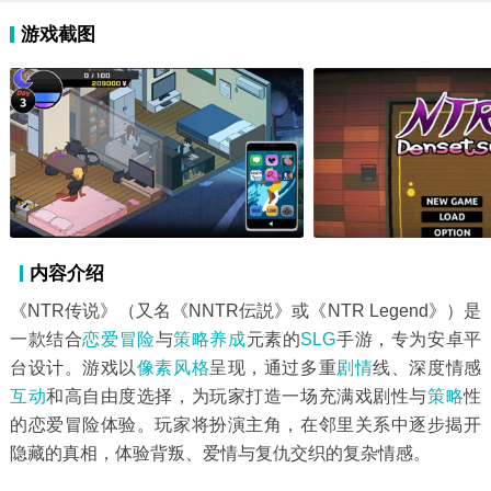
游戏截图
内容介绍
《NTR传说》（又名《NNTR伝説》或《NTR Legend》）是
一款结合
恋爱
冒险
与
策略养成
元素的
SLG
手游，专为安卓平
台设计。游戏以
像素风格
呈现，通过多重
剧情
线、深度情感
互动
和高自由度选择，为玩家打造一场充满戏剧性与
策略
性
的恋爱冒险体验。玩家将扮演主角，在邻里关系中逐步揭开
隐藏的真相，体验背叛、爱情与复仇交织的复杂情感。