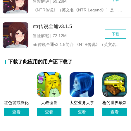
冒险解谜 | 69.29M
《NTR传说》（英文名《NTR Legend》）是一款由Go...
ntr传说全通v3.1.5
下载
冒险解谜 | 72.12M
ntr传说全通v3.1.5简介 《NTR传说》（英文名...
下载了此应用的用户还下载了
红色警戒汉化
大叔怪兽
太空业务大亨
枪的世界最新
版
游戏官方版
版
查看
查看
查看
查看