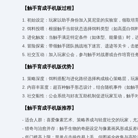
【触手育成手机版过程】
1. 初始设定：玩家以助手身份加入莫尼亚的实验室，领取培
2. 饵料投喂：根据触手当前状态选择饵料类型（如高蛋白
3. 进化触发：当触手满足特定条件（如体型、能量值）时
4. 冒险探索：带领触手团队挑战地下迷宫、遗迹等关卡，
5. 社交互动：加入玩家公会，参与触手对战赛或合作培育
【触手育成手机版优势】
1. 策略深度：饵料搭配与进化路径选择构成核心策略层，
2. 内容丰富度：超百种触手形态设计，结合随机事件（如
3. 社交黏性：公会系统与好友互助机制促进玩家互动，触手
【触手育成手机版推荐】
- 适合人群：喜爱像素艺术、策略养成与轻度社交的玩家，
- 猎奇与治愈并存：触手生物的奇葩设定与像素画风形成反
- 低门槛高上限：简单点击操作易上手，但图鉴全收集与高