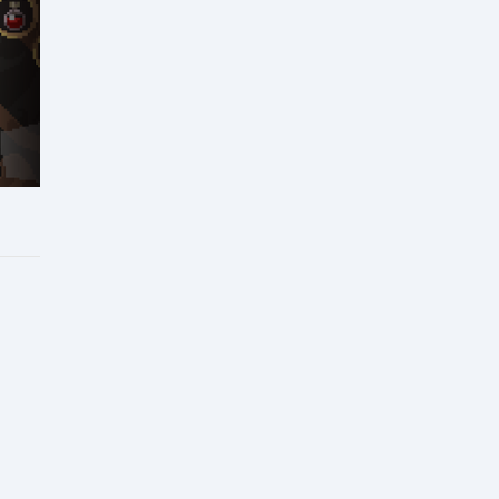
狐版
026