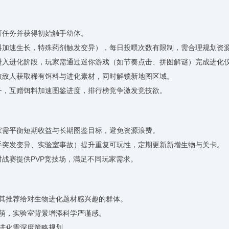
育任务并获得初始触手幼体。
饵料加速生长，特殊药剂触发变异），每日投喂次数有限制，需合理规划资
，进入进化阶段，玩家需通过迷你游戏（如节奏点击、拼图解谜）完成进化
击败敌人获取稀有饵料与进化素材，同时解锁新地图区域。
任务，互赠饵料加速图鉴进度，排行榜竞争激发竞技欲。
玩家需平衡短期收益与长期图鉴目标，避免资源浪费。
触手突发变异、实验室事故）提升重复可玩性，定期更新新增生物与关卡。
对战赛提供PVP竞技场，满足不同玩家需求。
尤其推荐给对生物进化题材感兴趣的群体。
差萌，实验室背景增添科学严谨感。
阶进化需深度策略规划。