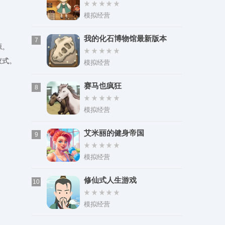
模拟经营
我的化石博物馆最新版本
7
源。
仪式。
模拟经营
赛马也疯狂
8
模拟经营
艾米丽的健身帝国
9
模拟经营
修仙式人生游戏
10
模拟经营