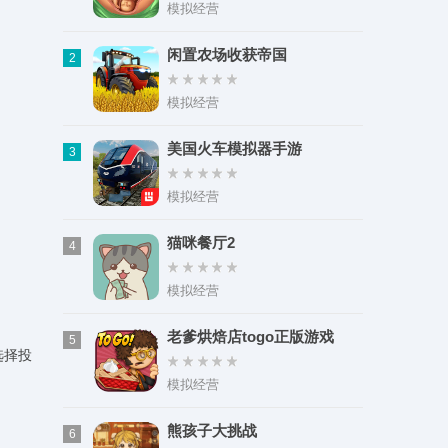
类型：影音娱乐
模拟经营
大小：166.89M
闲置农场收获帝国
2
模拟经营
美国火车模拟器手游
3
模拟经营
猫咪餐厅2
4
模拟经营
老爹烘焙店togo正版游戏
5
选择投
模拟经营
熊孩子大挑战
6