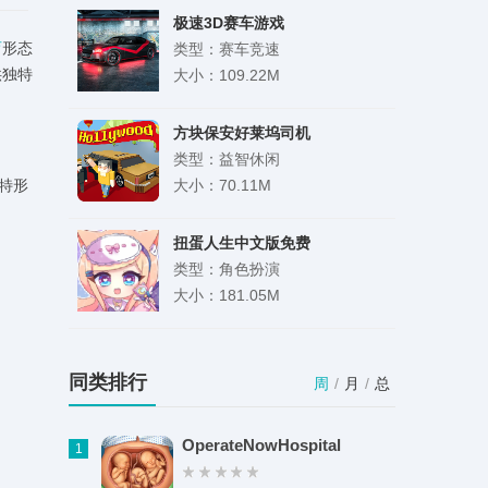
极速3D赛车游戏
育
形态
类型：赛车竞速
供独特
大小：109.22M
方块保安好莱坞司机
类型：益智休闲
特形
大小：70.11M
扭蛋人生中文版免费
类型：角色扮演
大小：181.05M
棉棉月历
类型：生活服务
同类排行
周
/
月
/
总
大小：87.64M
OperateNowHospital
1
剧推推app官方正版