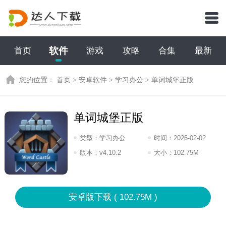
软件
首页
游戏
攻略
合集
最新
您的位置：
首页
>
安卓软件
>
学习办公
>
单词城堡正版
单词城堡正版
类型：
学习办公
时间：
2026-02-02
16:2026
版本：
v4.10.2
大小：
102.75M
安卓版下载 ( 102.75M )