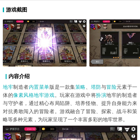
游戏截图
内容介绍
地牢
制造者
内置菜单
版是一款集
策略
、
塔防
与
冒险
元素于一
体的
像素风格
地牢游戏
。玩家在游戏中将
扮演
地牢的制造者
与守护者，通过精心布局陷阱、培养怪物、提升自身能力来
对抗勇敢闯入的冒险者。游戏融合了冒险、探索、战斗和策
略等多种元素，为玩家呈现了一个丰富多彩的地牢世界。