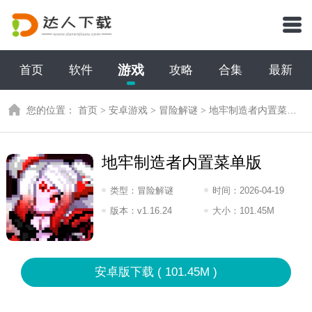
游戏
首页
软件
攻略
合集
最新
您的位置：
首页
>
安卓游戏
>
冒险解谜
>
地牢制造者内置菜单版
地牢制造者内置菜单版
类型：
冒险解谜
时间：
2026-04-19
08:2026
版本：
v1.16.24
大小：
101.45M
安卓版下载 ( 101.45M )