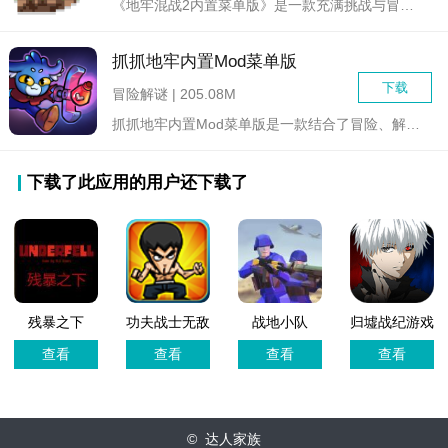
《地牢混战2内置菜单版》是一款充满挑战与冒险的地下城角色扮演...
抓抓地牢内置Mod菜单版
下载
冒险解谜 | 205.08M
抓抓地牢内置Mod菜单版是一款结合了冒险、解谜与战斗元素的角...
下载了此应用的用户还下载了
残暴之下
功夫战士无敌
战地小队
归墟战纪游戏
(Underfell)游
版
官方版
查看
查看
查看
查看
戏
© 达人家族