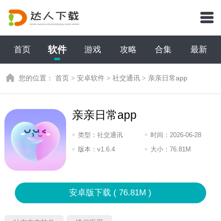
软件
首页
游戏
攻略
合集
最新
您的位置：
首页
>
安卓软件
>
社交通讯
>
亲亲日常app
亲亲日常app
类型：
社交通讯
时间：
2026-06-28
08:2026
版本：
v1.6.4
大小：
76.81M
安卓版下载 ( 76.81M )