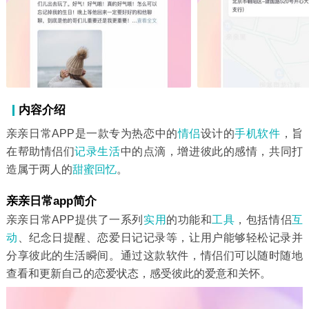
内容介绍
亲亲日常APP是一款专为热恋中的
情侣
设计的
手机软件
，旨
在帮助情侣们
记录生活
中的点滴，增进彼此的感情，共同打
造属于两人的
甜蜜
回忆
。
亲亲日常app简介
亲亲日常APP提供了一系列
实用
的功能和
工具
，包括情侣
互
动
、纪念日提醒、恋爱日记记录等，让用户能够轻松记录并
分享彼此的生活瞬间。通过这款软件，情侣们可以随时随地
查看和更新自己的恋爱状态，感受彼此的爱意和关怀。