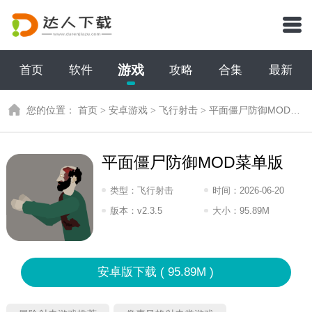
游戏
首页
软件
攻略
合集
最新
您的位置：
首页
>
安卓游戏
>
飞行射击
>
平面僵尸防御MOD菜单版
平面僵尸防御MOD菜单版
类型：
飞行射击
时间：
2026-06-20
07:2026
版本：
v2.3.5
大小：
95.89M
安卓版下载 ( 95.89M )