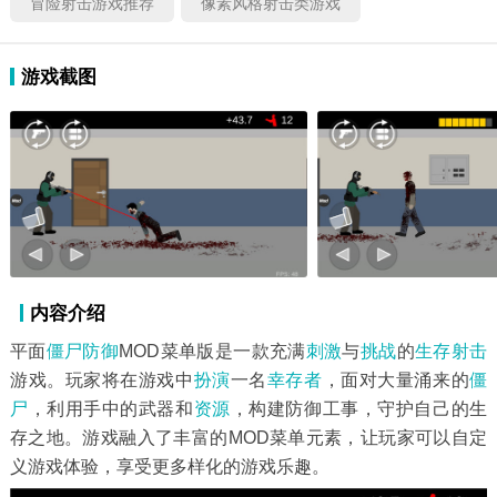
冒险射击游戏推荐
像素风格射击类游戏
游戏截图
内容介绍
平面
僵尸防御
MOD菜单版是一款充满
刺激
与
挑战
的
生存射击
游戏。玩家将在游戏中
扮演
一名
幸存者
，面对大量涌来的
僵
尸
，利用手中的武器和
资源
，构建防御工事，守护自己的生
存之地。游戏融入了丰富的MOD菜单元素，让玩家可以自定
义游戏体验，享受更多样化的游戏乐趣。