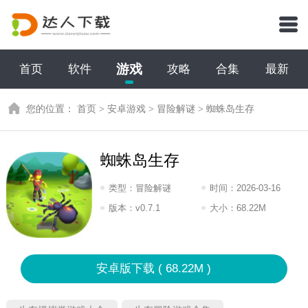
游戏
首页
软件
攻略
合集
最新
您的位置：
首页
>
安卓游戏
>
冒险解谜
>
蜘蛛岛生存
蜘蛛岛生存
类型：
冒险解谜
时间：
2026-03-16
10:2026
版本：
v0.7.1
大小：
68.22M
安卓版下载 ( 68.22M )