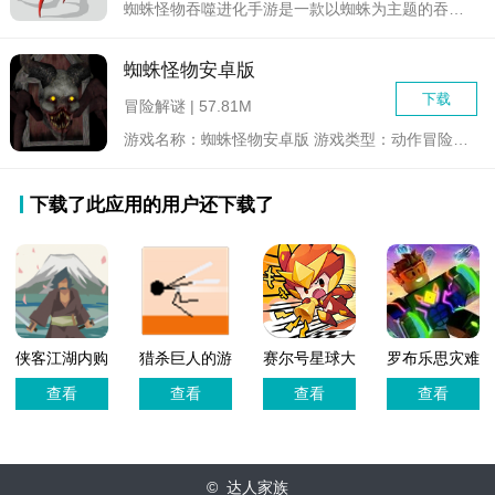
蜘蛛怪物吞噬进化手游是一款以蜘蛛为主题的吞噬进化冒险类游戏，...
蜘蛛怪物安卓版
下载
冒险解谜 | 57.81M
游戏名称：蜘蛛怪物安卓版 游戏类型：动作冒险/生存恐怖...
下载了此应用的用户还下载了
侠客江湖内购
猎杀巨人的游
赛尔号星球大
罗布乐思灾难
版
戏安卓版
战无限钻石版
模拟器
查看
查看
查看
查看
© 达人家族