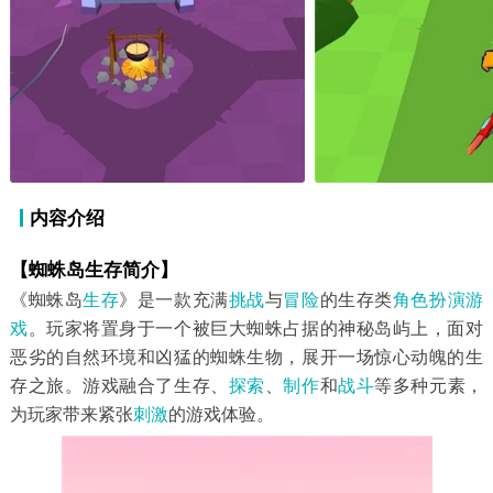
内容介绍
【蜘蛛岛生存简介】
《蜘蛛岛
生存
》是一款充满
挑战
与
冒险
的生存类
角色扮演游
戏
。玩家将置身于一个被巨大蜘蛛占据的神秘岛屿上，面对
恶劣的自然环境和凶猛的蜘蛛生物，展开一场惊心动魄的生
存之旅。游戏融合了生存、
探索
、
制作
和
战斗
等多种元素，
为玩家带来紧张
刺激
的游戏体验。