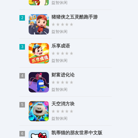
类型：动作格斗
益智休闲
大小：37.11M
猪猪侠之五灵酷跑手游
2
益智休闲
乐享成语
3
益智休闲
财富进化论
4
益智休闲
天空消方块
5
益智休闲
凯蒂猫的朋友世界中文版
6