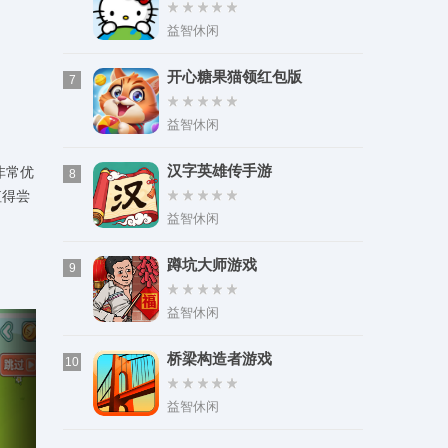
益智休闲
开心糖果猫领红包版
7
益智休闲
汉字英雄传手游
非常优
8
值得尝
益智休闲
蹲坑大师游戏
9
益智休闲
桥梁构造者游戏
10
益智休闲