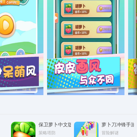
保卫萝卜中文版
萝卜刀冲锋手游
策略塔防
冒险解谜