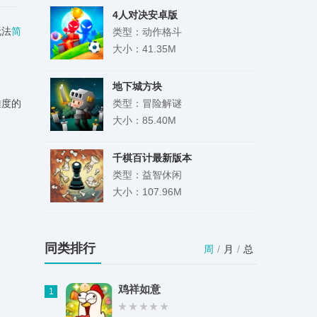
4人对决安卓版
玩法
简
类型：动作格斗
大小：41.35M
地下城方块
难度的
类型：冒险解谜
大小：85.40M
千棋百计最新版本
类型：益智休闲
大小：107.96M
吊丝神逆袭
类型：其它游戏
同类排行
周
/
月
/
总
大小：70.12M
鸡祥如意
1
变形机器人