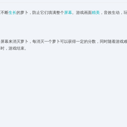
灭不断
生长
的萝卜，防止它们填满整个
屏幕
。游戏画面
精美
，音效生动，
击屏幕来消灭萝卜，每消灭一个萝卜可以获得一定的分数，同时随着游戏
幕时，游戏结束。