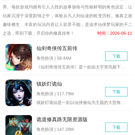
界。每款游戏均拥有引人入胜的故事脉络与性格鲜明的角色设定，让
玩家沉浸于深度剧情之中，体验从凡人到仙途的蜕变历程。修真之旅
趣味横生，丰富的玩法内容让人欲罢不能，是追求仙侠梦玩家的不二
之选，即刻下载，开启你的修真传奇！
时间：2026-06-11
仙剑奇侠传五前传
下载
角色扮演 | 58.44M
《仙剑奇侠传五前传》是一款由大宇资讯旗下的软星科技（北京）有...
镇妖灯诡仙
下载
角色扮演 | 117.79M
镇妖灯诡仙是一款以仙侠修仙为主题的大型角色扮演冒险闯关游戏。...
诡道修真路无限资源版
下载
角色扮演 | 147.28M