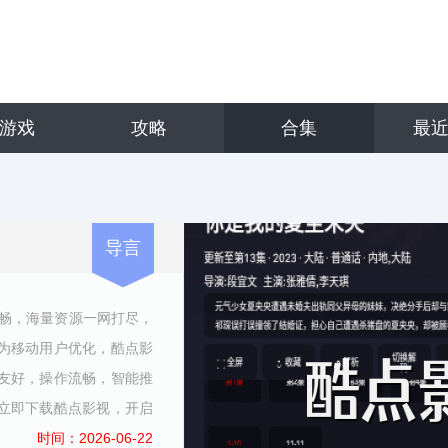
游戏
攻略
合集
最
导言
流畅，海量资源一网打尽，
为移动用户优化，酷点影
友好，操作流畅，智能推
立即下载酷点影视，开启
时间：2026-06-22