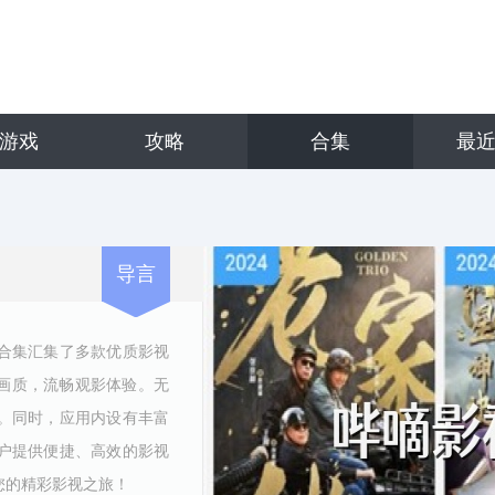
游戏
攻略
合集
最
导言
合集汇集了多款优质影视
清画质，流畅观影体验。无
。同时，应用内设有丰富
户提供便捷、高效的影视
您的精彩影视之旅！