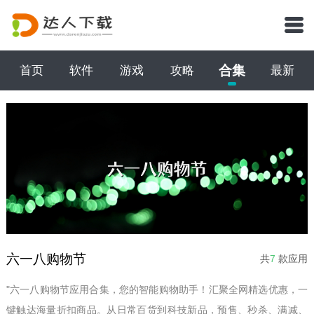
合集
首页
软件
游戏
攻略
最新
六一八购物节
共
7
款应用
"六一八购物节应用合集，您的智能购物助手！汇聚全网精选优惠，一
键触达海量折扣商品。从日常百货到科技新品，预售、秒杀、满减、