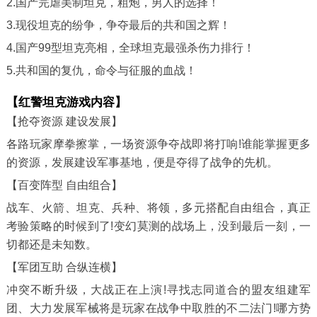
2.国产完虐美制坦克，粗炮，男人的选择！
3.现役坦克的纷争，争夺最后的共和国之辉！
4.国产99型坦克亮相，全球坦克最强杀伤力排行！
5.共和国的复仇，命令与征服的血战！
【红警坦克游戏内容】
【抢夺资源 建设发展】
各路玩家摩拳擦掌，一场资源争夺战即将打响!谁能掌握更多
的资源，发展建设军事基地，便是夺得了战争的先机。
【百变阵型 自由组合】
战车、火箭、坦克、兵种、将领，多元搭配自由组合，真正
考验策略的时候到了!变幻莫测的战场上，没到最后一刻，一
切都还是未知数。
【军团互助 合纵连横】
冲突不断升级，大战正在上演!寻找志同道合的盟友组建军
团、大力发展军械将是玩家在战争中取胜的不二法门!哪方势