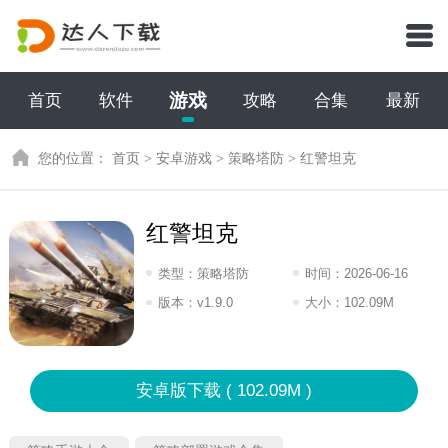
游戏
首页
软件
攻略
合集
最新
您的位置：
首页
>
安卓游戏
>
策略塔防
>
红警坦克
红警坦克
类型：
策略塔防
时间：
2026-06-16
12:2026
版本：
v1.9.0
大小：
102.09M
安卓版下载 ( 102.09M )