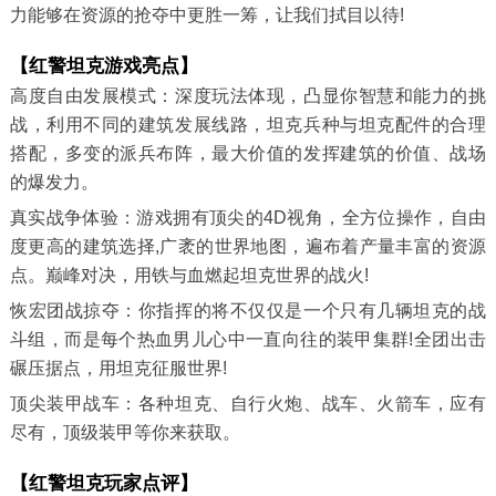
力能够在资源的抢夺中更胜一筹，让我们拭目以待!
【红警坦克游戏亮点】
高度自由发展模式：深度玩法体现，凸显你智慧和能力的挑
战，利用不同的建筑发展线路，坦克兵种与坦克配件的合理
搭配，多变的派兵布阵，最大价值的发挥建筑的价值、战场
的爆发力。
真实战争体验：游戏拥有顶尖的4D视角，全方位操作，自由
度更高的建筑选择,广袤的世界地图，遍布着产量丰富的资源
点。巅峰对决，用铁与血燃起坦克世界的战火!
恢宏团战掠夺：你指挥的将不仅仅是一个只有几辆坦克的战
斗组，而是每个热血男儿心中一直向往的装甲集群!全团出击
碾压据点，用坦克征服世界!
顶尖装甲战车：各种坦克、自行火炮、战车、火箭车，应有
尽有，顶级装甲等你来获取。
【红警坦克玩家点评】