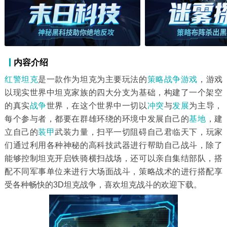
内容介绍
红警
坦克
是一款作为坦克为主要玩法的
策略战争游戏
，游戏
以现实世界中坦克家族的四大分支为基础，构建了一个架空
的真实
战争
世界，在这个世界中一切以
冲突
与
发展
为主导，
每个参与者，都要在群雄环绕的环境中发展自己的
基地
，建
立自己的
装甲
武装力量，扫平一切阻碍自己君临天下，玩家
们通过利用各种神秘的高科技武器进行帮助自己战斗，除了
能够控制坦克开启铁骑横扫战场，还可以亲自集结部队，搭
配不同军事单位来进行大场面战斗，策略战术的进行搭配享
受各种畅快的3D坦克战争，喜欢坦克战斗的欢迎下载。