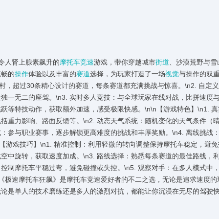
令人肾上腺素飙升的
摩托车竞速
游戏，带你穿越城市
街道
、沙漠荒野与雪
流畅的
操作
体验以及丰富的
赛道
选择，为玩家打造了一场
视觉
与操作的双
远乡村，超过30条精心设计的赛道，每条赛道都充满挑战与惊喜。\n2. 自定
一无二的座驾。\n3. 实时多人竞技：与全球玩家在线对战，比拼速度
跃等特技动作，获取额外加速，感受极限快感。\n\n【游戏特色】\n1. 
重力影响、路面反馈等。\n2. 动态天气系统：随机变化的天气条件（
式：参与职业赛事，逐步解锁更高难度的挑战和丰厚奖励。\n4. 离线挑战
【游戏技巧】\n1. 精准控制：利用轻微的转向调整保持摩托车稳定，避免
或空中旋转，获取速度加成。\n3. 路线选择：熟悉每条赛道的最佳路线，
，控制摩托车平稳过弯，避免碰撞或失控。\n5. 观察对手：在多人模式中
\n《极速摩托车狂飙》是摩托车竞速爱好者的不二之选，无论是追求速度的
无论是单人的技术磨练还是多人的激烈对抗，都能让你沉浸在无尽的驾驶