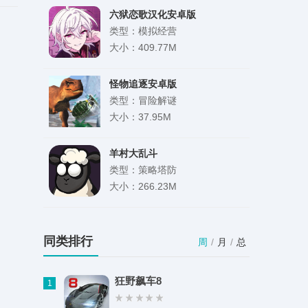
六狱恋歌汉化安卓版
类型：模拟经营
大小：409.77M
怪物追逐安卓版
类型：冒险解谜
大小：37.95M
羊村大乱斗
类型：策略塔防
大小：266.23M
特种战术汉化版游戏
类型：策略塔防
同类排行
周
/
月
/
总
大小：98.98M
狂野飙车8
1
反转21克安卓版