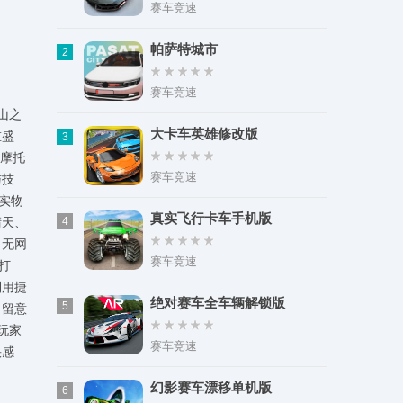
类型：冒险解谜
赛车竞速
大小：114.80M
帕萨特城市
2
赛车竞速
山之
大卡车英雄修改版
重盛
3
义摩托
赛车竞速
与技
真实物
真实飞行卡车手机版
晴天、
4
：无网
赛车竞速
打
利用捷
绝对赛车全车辆解锁版
5
，留意
玩家
赛车竞速
快感
幻影赛车漂移单机版
6