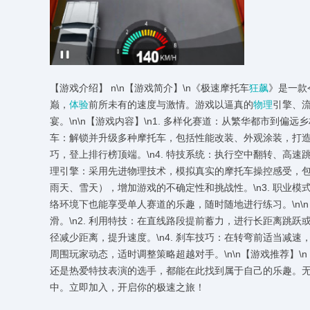
【游戏介绍】 n\n【游戏简介】\n《极速摩托车
狂飙
》是一款
巅，
体验
前所未有的速度与激情。游戏以逼真的
物理
引擎、
宴。\n\n【游戏内容】\n1. 多样化赛道：从繁华都市到偏
车：解锁并升级多种摩托车，包括性能改装、外观涂装，打造独
巧，登上排行榜顶端。\n4. 特技系统：执行空中翻转、高速跳
理引擎：采用先进物理技术，模拟真实的摩托车操控感受，包括
雨天、雪天），增加游戏的不确定性和挑战性。\n3. 职业模
络环境下也能享受单人赛道的乐趣，随时随地进行练习。\n\n
滑。\n2. 利用特技：在直线路段提前蓄力，进行长距离跳跃
径减少距离，提升速度。\n4. 刹车技巧：在转弯前适当减速
周围玩家动态，适时调整策略超越对手。\n\n【游戏推荐】
还是热爱特技表演的选手，都能在此找到属于自己的乐趣。
中。立即加入，开启你的极速之旅！