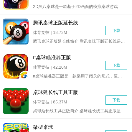
2D黑八桌球是一款基于2D画面的模拟桌球游戏，它完美还原了现...
腾讯桌球正版延长线
下载
体育竞技 | 18.73M
腾讯桌球正版延长线简介 腾讯桌球正版延长线是一款基于腾...
tt桌球瞄准器正版
下载
体育竞技 | 42.20M
tt桌球瞄准器正版是一款采用了闯关的形式，逼真的画面场景设计...
桌球延长线工具正版
下载
体育竞技 | 85.37M
桌球延长线工具正版简介 桌球延长线工具正版是一款专为桌...
微型桌球