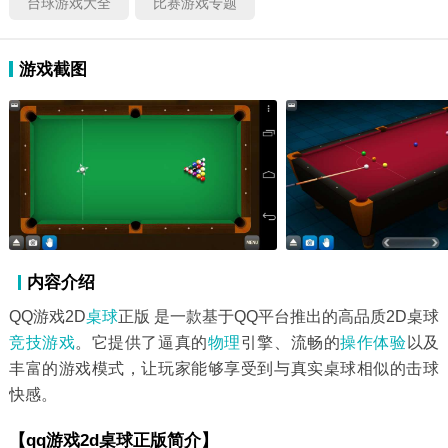
台球游戏大全
比赛游戏专题
游戏截图
内容介绍
QQ游戏2D
桌球
正版 是一款基于QQ平台推出的高品质2D桌球
竞技游戏
。它提供了逼真的
物理
引擎、流畅的
操作
体验
以及
丰富的游戏模式，让玩家能够享受到与真实桌球相似的击球
快感。
【qq游戏2d桌球正版简介】