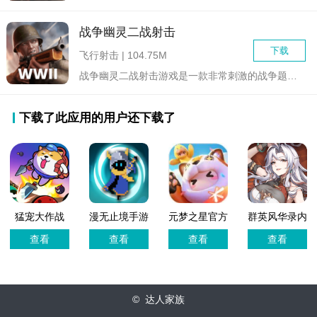
战争幽灵二战射击
下载
飞行射击 | 104.75M
战争幽灵二战射击游戏是一款非常刺激的战争题材射击类游戏。游戏...
下载了此应用的用户还下载了
猛宠大作战
漫无止境手游
元梦之星官方
群英风华录内
中文版
版
购版
查看
查看
查看
查看
© 达人家族