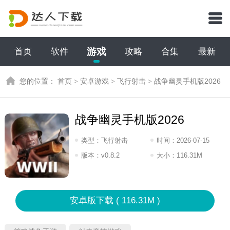
游戏
首页
软件
攻略
合集
最新
您的位置：
首页
>
安卓游戏
>
飞行射击
>
战争幽灵手机版2026
战争幽灵手机版2026
类型：
飞行射击
时间：
2026-07-15
17:2026
版本：
v0.8.2
大小：
116.31M
安卓版下载 ( 116.31M )