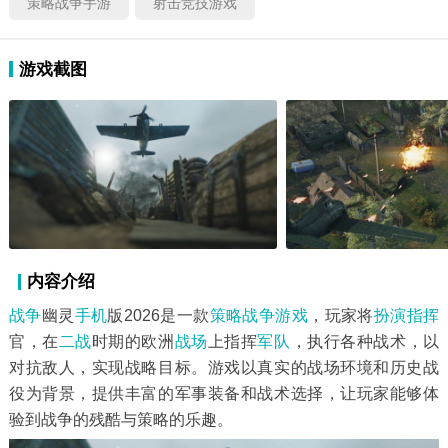
策略战争手游
射击竞技游戏
游戏截图
内容介绍
战争
幽灵
手机
版2026是一款
策略战争游戏
，玩家将
扮演
指挥
官，在
二战
时期的欧洲
战场
上指挥
军队
，执行各种战术，以
对抗敌人，实现战略目标。游戏以真实的战场环境和历史战
役为背景，提供丰富的军事装备和战术选择，让玩家能够体
验到战争的残酷与策略的乐趣。