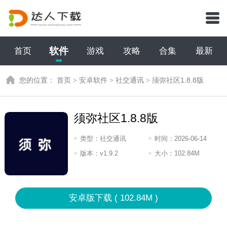
软件
首页
游戏
攻略
合集
最新
您的位置：
首页
>
安卓软件
>
社交通讯
>
须弥社区1.8.8版
须弥社区1.8.8版
类型：
社交通讯
时间：
2026-06-14
07:2026
版本：
v1.9.2
大小：
102.84M
安卓版下载 ( 102.84M )